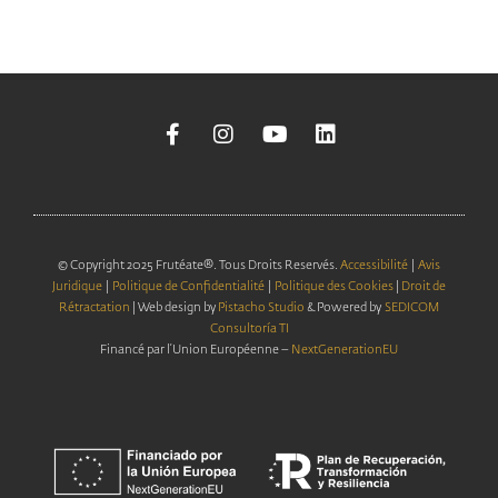
© Copyright 2025 Frutéate®. Tous Droits Reservés.
Accessibilité
|
Avis
Juridique
|
Politique de Confidentialité
|
Politique des Cookies
|
Droit de
Rétractation
| Web design by
Pistacho Studio
& Powered by
SEDICOM
Consultoría TI
Financé par l’Union Européenne –
NextGenerationEU