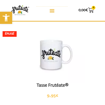
0
0,00
€
Ouvrir la barre d’outils
ÉPUISÉ
Tasse Frutéate®
9,95
€