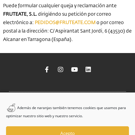
Puede formular cualquier queja y reclamación ante
FRUTEATE, S.L.
dirigiéndo su petición por correo
electrónico a:
PEDIDOS@FRUTEATE.COM
o por correo
postal a la dirección: C/ Aspirantat Sant Jordi, 6 (43530) de
Alcanar en Tarragona (España).
© Copyright 2025 Frutéate®.
Todos Los Derechos
Además de naranjas también tenemos cookies que usamos para
Reservados.
Accesibilidad
|
Aviso Legal
|
Política de Privacidad
|
Política de
optimizar nuestro sitio web y nuestro servicio.
Cookies
|
Política de Devoluciones y Reembolsos
| Web design by
Pistacho
Studio
& Powered by
SEDICOM Consultoría TI
Financiado por la Unión Europea –
NextGenerationEU
Acepto