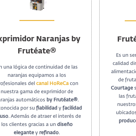
xprimidor Naranjas by
Frut
Frutéate®
Es un se
calidad di
n una lógica de continuidad de las
alimentaci
naranjas equipamos a los
de frut
rofesionales del
canal HoReCa
con
Courtage
s
nuestra gama de exprimidor de
las fru
aranjas automáticos
by Frutéate®
.
nuestro
onocida por su
fiabilidad
y
facilidad
ubicado
 uso
. Además de atraer el interés de
producc
los clientes gracias a un
diseño
elegante
y
refinado
.