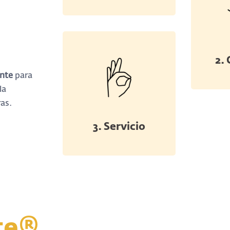
2.
ente
para
la
ras.
3. Servicio
te®