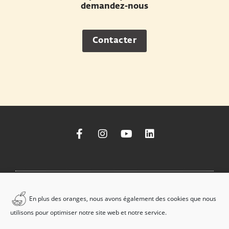
demandez-nous
Contacter
© Copyright 2025 Frutéate®. Tous Droits Reservés.
Accessibilité
|
Avis
En plus des oranges, nous avons également des cookies que nous
Juridique
|
Politique de Confidentialité
|
Politique des Cookies
|
Droit de
utilisons pour optimiser notre site web et notre service.
Rétractation
| Web design by
Pistacho Studio
& Powered by
SEDICOM
Consultoría TI