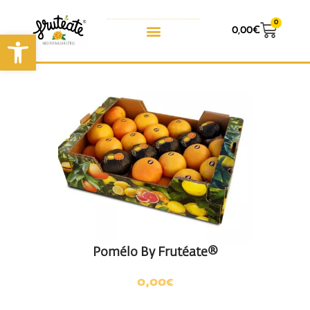
0
0,00
€
Ouvrir la barre d’outils
Pomélo By Frutéate®
0,00
€